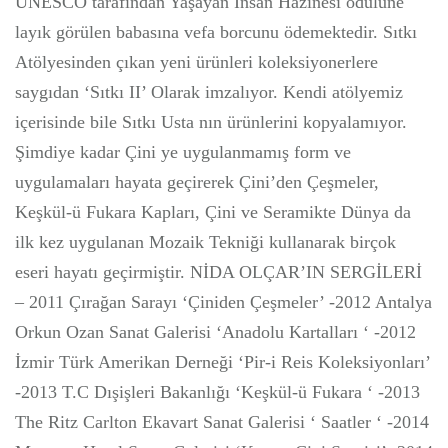
UNESCO tarafından Yaşayan İnsan Hazinesi ödülüne
layık görülen babasına vefa borcunu ödemektedir. Sıtkı
Atölyesinden çıkan yeni ürünleri koleksiyonerlere
saygıdan ‘Sıtkı II’ Olarak imzalıyor. Kendi atölyemiz
içerisinde bile Sıtkı Usta nın ürünlerini kopyalamıyor.
Şimdiye kadar Çini ye uygulanmamış form ve
uygulamaları hayata geçirerek Çini’den Çeşmeler,
Keşkül-ü Fukara Kapları, Çini ve Seramikte Dünya da
ilk kez uygulanan Mozaik Tekniği kullanarak birçok
eseri hayatı geçirmiştir. NİDA OLÇAR’IN SERGİLERİ
– 2011 Çırağan Sarayı ‘Çiniden Çeşmeler’ -2012 Antalya
Orkun Ozan Sanat Galerisi ‘Anadolu Kartalları ‘ -2012
İzmir Türk Amerikan Derneği ‘Pir-i Reis Koleksiyonları’
-2013 T.C Dışişleri Bakanlığı ‘Keşkül-ü Fukara ‘ -2013
The Ritz Carlton Ekavart Sanat Galerisi ‘ Saatler ‘ -2014